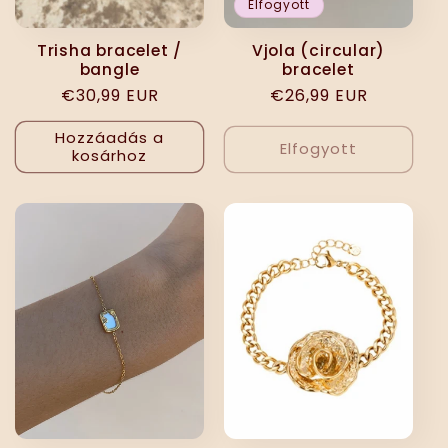
Elfogyott
Trisha bracelet /
Vjola (circular)
bangle
bracelet
Normál
€30,99 EUR
Normál
€26,99 EUR
ár
ár
Hozzáadás a
Elfogyott
kosárhoz