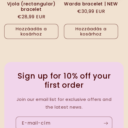
Vjola (rectangular)
Warda bracelet | NEW
bracelet
Normál
€30,99 EUR
Normál
€28,99 EUR
ár
ár
Hozzáadás a
Hozzáadás a
kosárhoz
kosárhoz
Sign up for 10% off your
first order
Join our email list for exclusive offers and
the latest news.
E-mail-cím