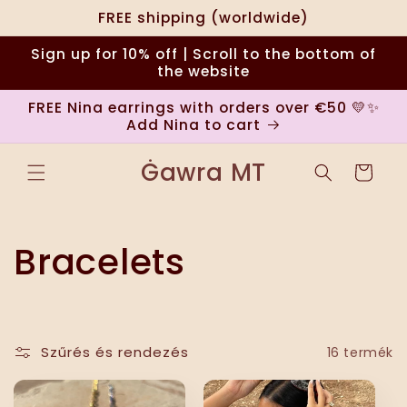
Ugrás a
FREE shipping (worldwide)
tartalomhoz
Sign up for 10% off | Scroll to the bottom of
the website
FREE Nina earrings with orders over €50 💛✨
Add Nina to cart
Ġawra MT
Kosár
K
Bracelets
o
l
Szűrés és rendezés
16 termék
l