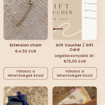
Extension chain
Gift Voucher / Gift
Card
Normál
€4,50 EUR
Normál
Legalacsonyabb ár:
ár
ár
€15,00 EUR
Válassz a
Válassz a
lehetőségek közül
lehetőségek közül