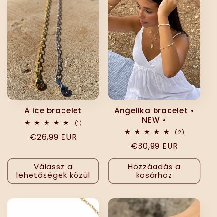
e
k
c
i
ó
Aliċe bracelet
Anġelika bracelet •
NEW •
:
1
(1)
összes
2
(2)
Normál
€26,99 EUR
értékelés
összes
Normál
€30,99 EUR
értékelés
ár
ár
Válassz a
Hozzáadás a
lehetőségek közül
kosárhoz