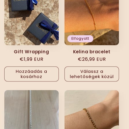
Elfogyott
Gift Wrapping
Kelina bracelet
Normál
€1,99 EUR
Normál
€26,99 EUR
ár
ár
Hozzáadás a
Válassz a
kosárhoz
lehetőségek közül