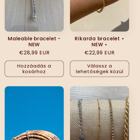
Maleable bracelet -
Rikarda bracelet •
NEW
NEW •
Normál
€28,99 EUR
Normál
€22,99 EUR
ár
ár
Hozzáadás a
Válassz a
kosárhoz
lehetőségek közül