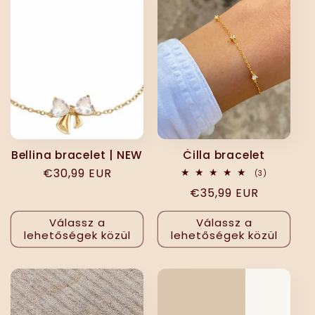
Bellina bracelet | NEW
Ċilla bracelet
Normál
€30,99 EUR
3
(3)
összes
ár
Normál
€35,99 EUR
értékelés
ár
Válassz a
Válassz a
lehetőségek közül
lehetőségek közül