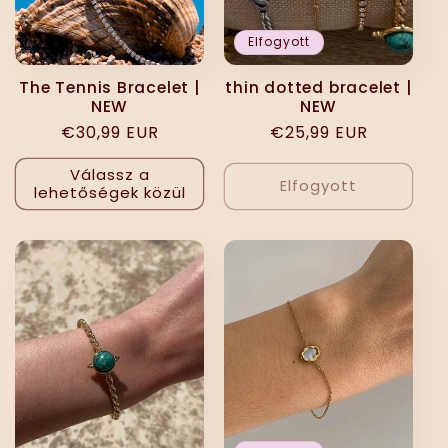
Elfogyott
The Tennis Bracelet |
thin dotted bracelet |
NEW
NEW
Normál
€30,99 EUR
Normál
€25,99 EUR
ár
ár
Válassz a
Elfogyott
lehetőségek közül