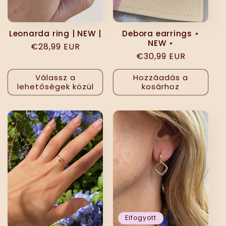
Leonarda ring | NEW |
Debora earrings •
NEW •
Normál
€28,99 EUR
Normál
€30,99 EUR
ár
ár
Válassz a
Hozzáadás a
lehetőségek közül
kosárhoz
Elfogyott