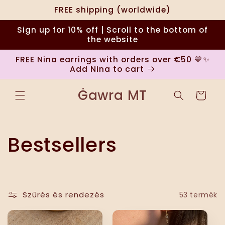
Ugrás a
FREE shipping (worldwide)
tartalomhoz
Sign up for 10% off | Scroll to the bottom of
the website
FREE Nina earrings with orders over €50 💛✨
Add Nina to cart
Ġawra MT
Kosár
K
Bestsellers
o
l
Szűrés és rendezés
53 termék
l