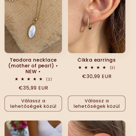
Teodora necklace
Ċikka earrings
(mother of pearl) •
3
(3)
NEW •
összes
Normál
€30,99 EUR
értékelés
2
(2)
ár
összes
Normál
€35,99 EUR
értékelés
ár
Válassz a
Válassz a
lehetőségek közül
lehetőségek közül