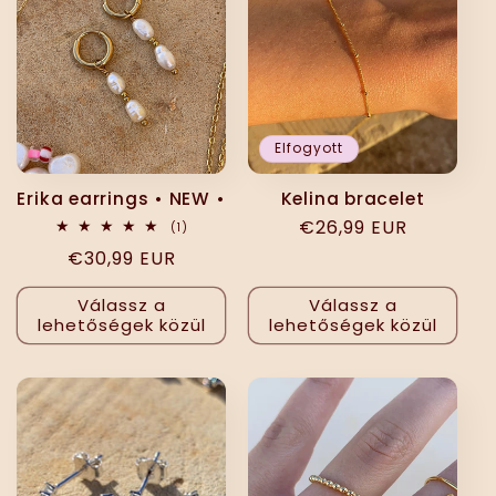
Elfogyott
Erika earrings • NEW •
Kelina bracelet
Normál
€26,99 EUR
1
(1)
összes
ár
Normál
€30,99 EUR
értékelés
ár
Válassz a
Válassz a
lehetőségek közül
lehetőségek közül