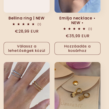
Bellina ring | NEW
Emilja necklace •
NEW •
1
(1)
összes
1
(1)
Normál
€28,99 EUR
értékelés
összes
Normál
€35,99 EUR
értékelés
ár
ár
Válassz a
Hozzáadás a
lehetőségek közül
kosárhoz