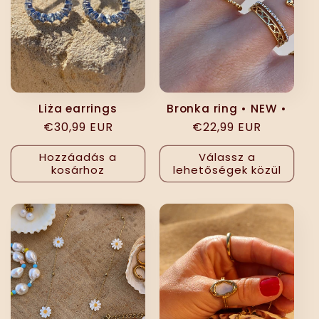
Liża earrings
Bronka ring • NEW •
Normál
€30,99 EUR
Normál
€22,99 EUR
ár
ár
Hozzáadás a
Válassz a
kosárhoz
lehetőségek közül