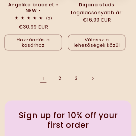
Anġelika bracelet •
Dirjana studs
NEW •
Normál
Legalacsonyabb ár:
2
(2)
ár
€16,99 EUR
összes
Normál
€30,99 EUR
értékelés
ár
Hozzáadás a
Válassz a
kosárhoz
lehetőségek közül
1
2
3
Sign up for 10% off your
first order