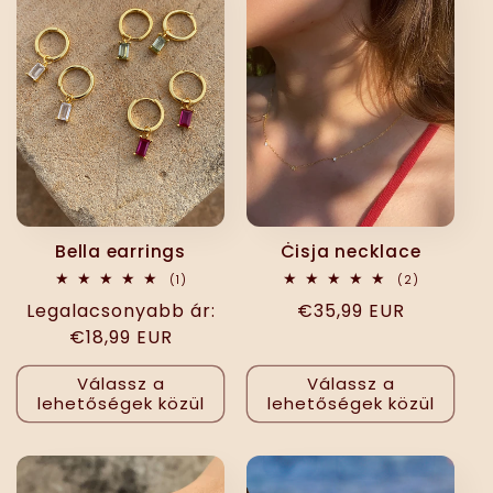
e
k
c
i
ó
Bella earrings
Ċisja necklace
:
1
2
(1)
(2)
összes
összes
Normál
Legalacsonyabb ár:
Normál
€35,99 EUR
értékelés
értékelés
ár
€18,99 EUR
ár
Válassz a
Válassz a
lehetőségek közül
lehetőségek közül