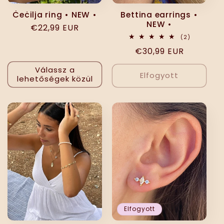
Ċeċilja ring • NEW •
Bettina earrings •
NEW •
Normál
€22,99 EUR
2
(2)
ár
összes
Normál
€30,99 EUR
értékelés
ár
Válassz a
Elfogyott
lehetőségek közül
Elfogyott