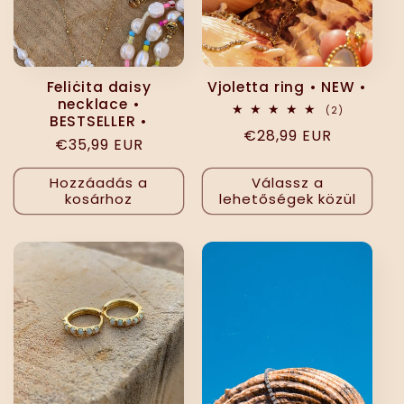
Feliċita daisy
Vjoletta ring • NEW •
necklace •
2
(2)
BESTSELLER •
összes
Normál
€28,99 EUR
értékelés
Normál
€35,99 EUR
ár
ár
Hozzáadás a
Válassz a
kosárhoz
lehetőségek közül