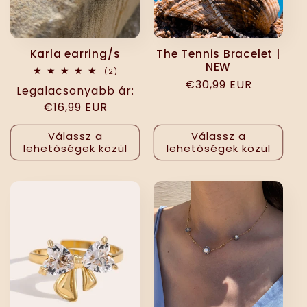
Karla earring/s
The Tennis Bracelet |
NEW
2
(2)
összes
Normál
€30,99 EUR
Normál
Legalacsonyabb ár:
értékelés
ár
ár
€16,99 EUR
Válassz a
Válassz a
lehetőségek közül
lehetőségek közül