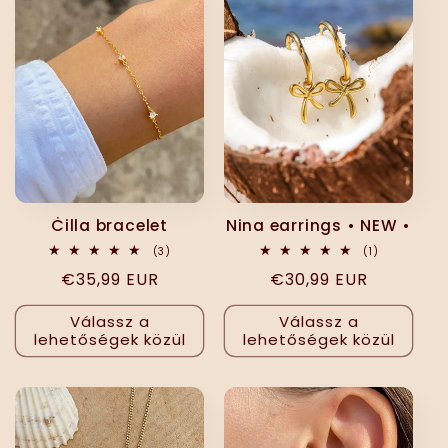
Ċilla bracelet
Nina earrings • NEW •
3
1
(3)
(1)
összes
összes
Normál
€35,99 EUR
Normál
€30,99 EUR
értékelés
értékelés
ár
ár
Válassz a
Válassz a
lehetőségek közül
lehetőségek közül