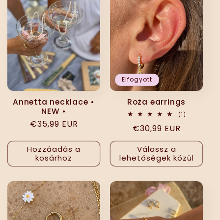
Elfogyott
Annetta necklace •
Roża earrings
NEW •
1
(1)
összes
Normál
€35,99 EUR
Normál
€30,99 EUR
értékelés
ár
ár
Hozzáadás a
Válassz a
kosárhoz
lehetőségek közül