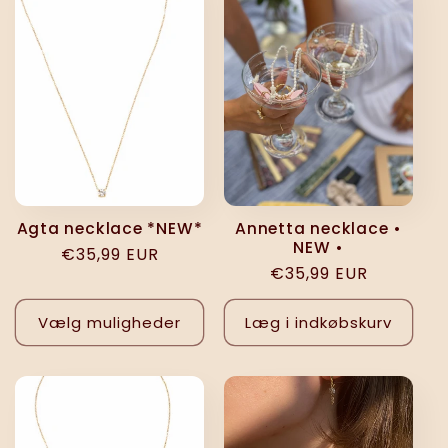
e
k
t
i
o
Agta necklace *NEW*
Annetta necklace •
NEW •
Normalpris
€35,99 EUR
n
Normalpris
€35,99 EUR
:
Vælg muligheder
Læg i indkøbskurv