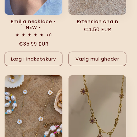
Emilja necklace •
Extension chain
NEW •
Normalpris
€4,50 EUR
1
(1)
anmeldelser
Normalpris
€35,99 EUR
i
alt
Læg i indkøbskurv
Vælg muligheder