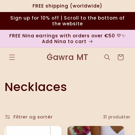
Gå til
FREE shipping (worldwide)
indhold
Sign up for 10% off | Scroll to the bottom of
the website
FREE Nina earrings with orders over €50 💛✨
Add Nina to cart
Ġawra MT
Indkøbskurv
K
Necklaces
o
l
Filtrer og sortér
31 produkter
l