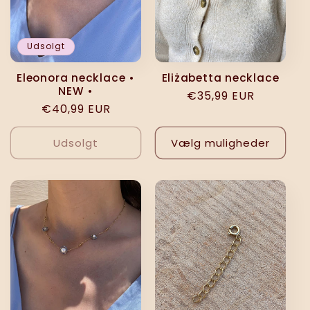
Udsolgt
Eleonora necklace •
Eliżabetta necklace
NEW •
Normalpris
€35,99 EUR
Normalpris
€40,99 EUR
Udsolgt
Vælg muligheder