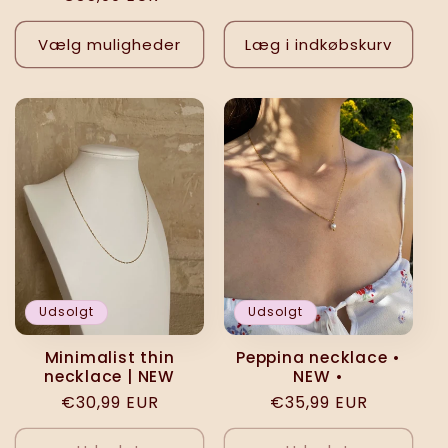
Vælg muligheder
Læg i indkøbskurv
Udsolgt
Udsolgt
Minimalist thin
Peppina necklace •
necklace | NEW
NEW •
Normalpris
€30,99 EUR
Normalpris
€35,99 EUR