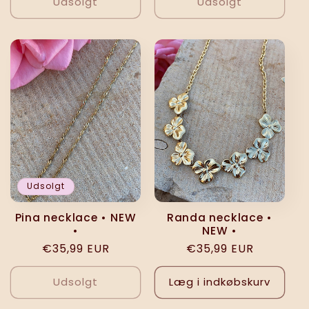
Udsolgt
Udsolgt
Udsolgt
Pina necklace • NEW
Randa necklace •
•
NEW •
Normalpris
€35,99 EUR
Normalpris
€35,99 EUR
Udsolgt
Læg i indkøbskurv