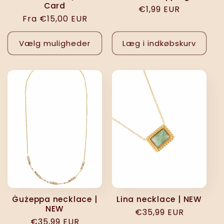
Card
Normalpris
€1,99 EUR
Normalpris
Fra €15,00 EUR
Vælg muligheder
Læg i indkøbskurv
Ġużeppa necklace |
Lina necklace | NEW
NEW
Normalpris
€35,99 EUR
Normalpris
€35,99 EUR