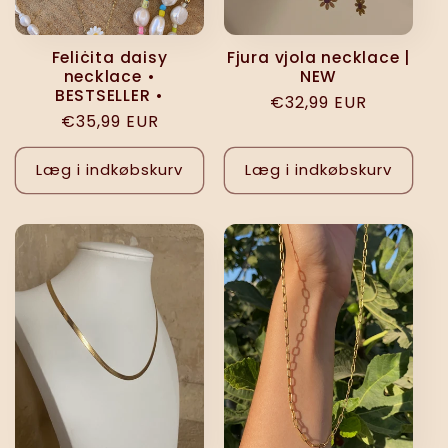
Feliċita daisy
Fjura vjola necklace |
necklace •
NEW
BESTSELLER •
Normalpris
€32,99 EUR
Normalpris
€35,99 EUR
Læg i indkøbskurv
Læg i indkøbskurv