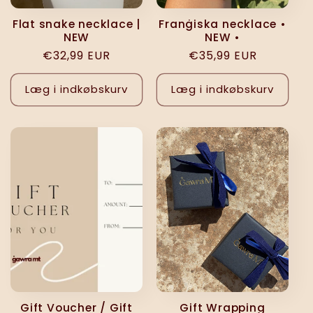
Flat snake necklace |
Franġiska necklace •
NEW
NEW •
Normalpris
€32,99 EUR
Normalpris
€35,99 EUR
Læg i indkøbskurv
Læg i indkøbskurv
Gift Voucher / Gift
Gift Wrapping