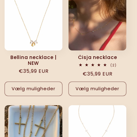
Bellina necklace |
Ċisja necklace
NEW
2
(2)
anmeldelse
Normalpris
€35,99 EUR
Normalpris
€35,99 EUR
i
alt
Vælg muligheder
Vælg muligheder