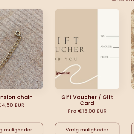
ension chain
Gift Voucher / Gift
Card
Normalpris
€4,50 EUR
Normalpris
Fra €15,00 EUR
g muligheder
Vælg muligheder