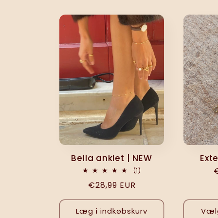
l
l
e
k
t
i
Bella anklet | NEW
Ext
1
(1)
anmeldelser
o
Normalpris
€28,99 EUR
i
alt
Læg i indkøbskurv
Væl