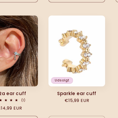
Udsolgt
ża ear cuff
Sparkle ear cuff
Normalpris
€15,99 EUR
1
(1)
anmeldelser
ormalpris
14,99 EUR
i
alt