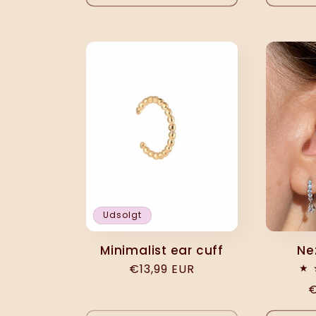
n
:
Udsolgt
Minimalist ear cuff
Ne
Normalpris
€13,99 EUR
N
€