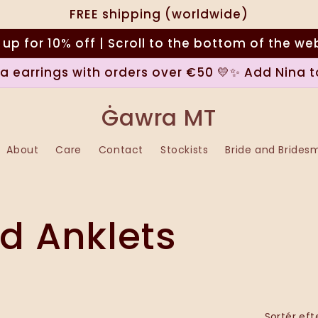
FREE shipping (worldwide)
 up for 10% off | Scroll to the bottom of the we
na earrings with orders over €50 💛✨ Add Nina t
Ġawra MT
About
Care
Contact
Stockists
Bride and Brides
nd Anklets
Sortér eft