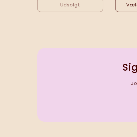
Udsolgt
Væl
Sig
Jo