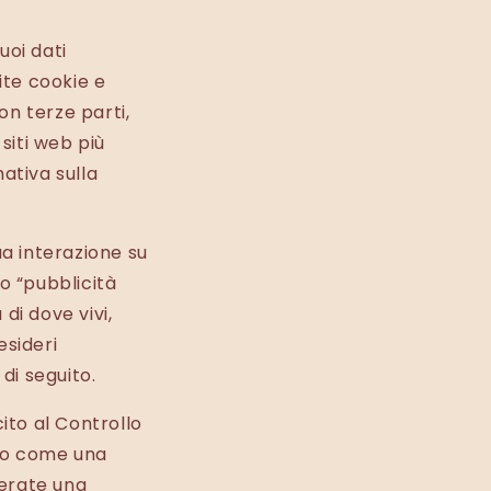
uoi dati
ite cookie e
on terze parti,
siti web più
mativa sulla
ua interazione su
o “pubblicità
 di dove vivi,
esideri
 di seguito.
cito al Controllo
emo come una
derate una