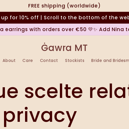
FREE shipping (worldwide)
 up for 10% off | Scroll to the bottom of the we
na earrings with orders over €50 💛✨ Add Nina t
Ġawra MT
About
Care
Contact
Stockists
Bride and Brides
ue scelte rela
 privacy