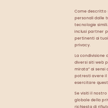
Come descritto n
personali dalle t
tecnologie simil
inclusi partner p
pertinenti ai tuo
privacy.
La condivisione 
diversi siti web
mirata” ai sensi 
potresti avere il
esercitare questo 
Se visiti il nostr
globale della pr
richiesta di rifi