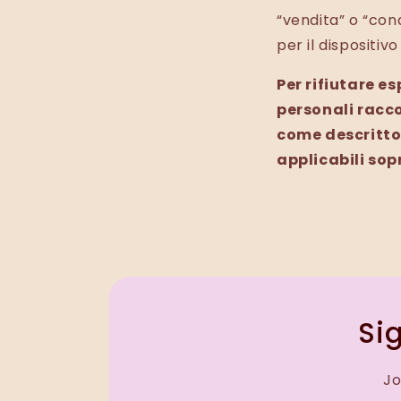
“vendita” o “cond
per il dispositivo
Per rifiutare e
personali racco
come descritto 
applicabili sop
Sig
Jo