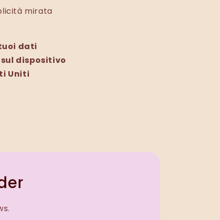
blicità mirata
tuoi dati
 sul dispositivo
i Uniti
rder
ws.