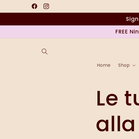
Vai
direttamente
Facebook
Instagram
ai contenuti
Sign
FREE Ni
Home
Shop
Le t
alla