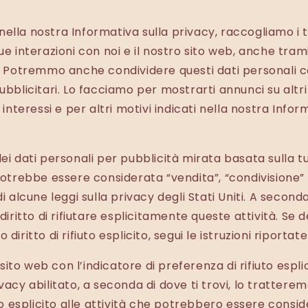
ella nostra Informativa sulla privacy, raccogliamo i t
ue interazioni con noi e il nostro sito web, anche tram
i. Potremmo anche condividere questi dati personali c
ubblicitari. Lo facciamo per mostrarti annunci su altri 
i interessi e per altri motivi indicati nella nostra Infor
dei dati personali per pubblicità mirata basata sulla t
 potrebbe essere considerata “vendita”, “condivisione” 
di alcune leggi sulla privacy degli Stati Uniti. A seconda
 diritto di rifiutare esplicitamente queste attività. Se d
diritto di rifiuto esplicito, segui le istruzioni riportate
o sito web con l’indicatore di preferenza di rifiuto espli
ivacy abilitato, a seconda di dove ti trovi, lo tratter
uto esplicito alle attività che potrebbero essere consi