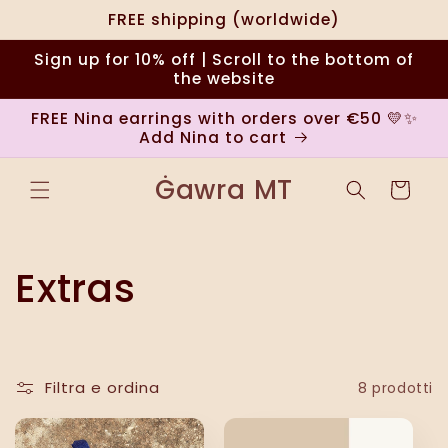
Vai
FREE shipping (worldwide)
direttamente
ai contenuti
Sign up for 10% off | Scroll to the bottom of
the website
FREE Nina earrings with orders over €50 💛✨
Add Nina to cart
Ġawra MT
Carrello
C
Extras
o
l
Filtra e ordina
8 prodotti
l