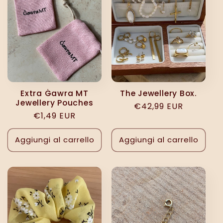
Extra Ġawra MT
The Jewellery Box.
Jewellery Pouches
Prezzo
€42,99 EUR
Prezzo
€1,49 EUR
di
di
listino
listino
Aggiungi al carrello
Aggiungi al carrello