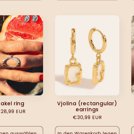
Rakel ring
Vjolina (rectangular)
earrings
ormaler
28,99 EUR
Normaler
€30,99 EUR
reis
Preis
nen auswählen
In den Warenkorb legen