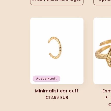
Ausverkauft
Minimalist ear cuff
Esm
Normaler
€13,99 EUR
Preis
N
€
P