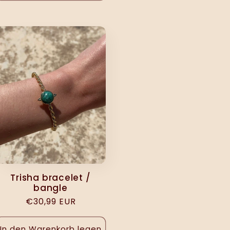
Trisha bracelet /
bangle
Normaler
€30,99 EUR
Preis
In den Warenkorb legen