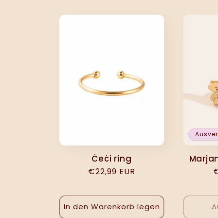
:
Ausver
Ċeċi ring
Marja
Normaler
€22,99 EUR
N
€
Preis
P
In den Warenkorb legen
A