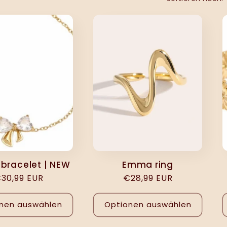
 bracelet | NEW
Emma ring
ormaler
30,99 EUR
Normaler
€28,99 EUR
reis
Preis
nen auswählen
Optionen auswählen