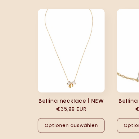
t
e
g
o
r
i
Bellina necklace | NEW
Bellina
Normaler
€35,99 EUR
N
€
e
Preis
P
Optionen auswählen
Optio