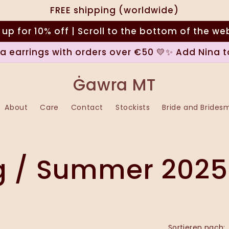
FREE shipping (worldwide)
 up for 10% off | Scroll to the bottom of the we
na earrings with orders over €50 💛✨ Add Nina t
Ġawra MT
About
Care
Contact
Stockists
Bride and Brides
ng / Summer 2025
Sortieren nach: