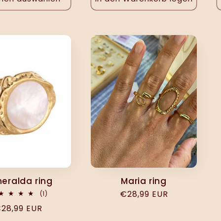
eralda ring
Maria ring
Normaler
€28,99 EUR
1
(1)
Bewertungen
Preis
ormaler
28,99 EUR
insgesamt
reis