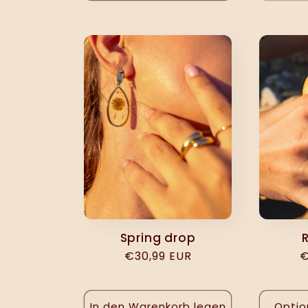
Spring drop
Normaler
€30,99 EUR
N
€
Preis
P
In den Warenkorb legen
Optio