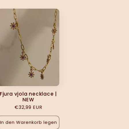
Fjura vjola necklace |
NEW
Normaler
€32,99 EUR
Preis
In den Warenkorb legen