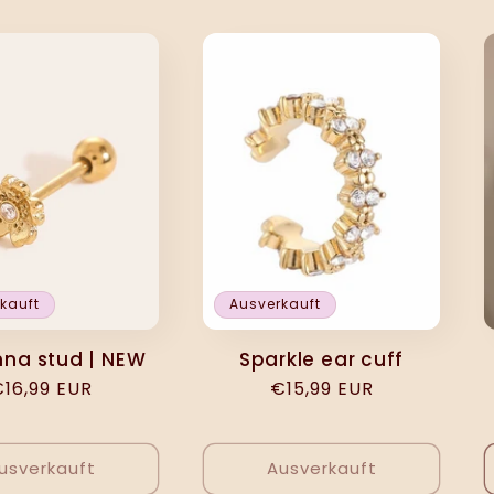
kauft
Ausverkauft
nna stud | NEW
Sparkle ear cuff
ormaler
16,99 EUR
Normaler
€15,99 EUR
reis
Preis
usverkauft
Ausverkauft